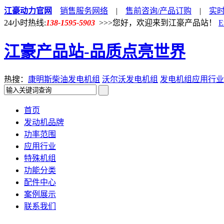
江豪动力官网
销售服务网络
|
售前咨询/产品订购
|
实
24小时热线:
138-1595-5903
>>>您好，欢迎来到江豪产品站！
E
江豪产品站-品质点亮世界
热搜：
康明斯柴油发电机组
沃尔沃发电机组
发电机组应用行业
首页
发动机品牌
功率范围
应用行业
特殊机组
功能分类
配件中心
案例展示
联系我们