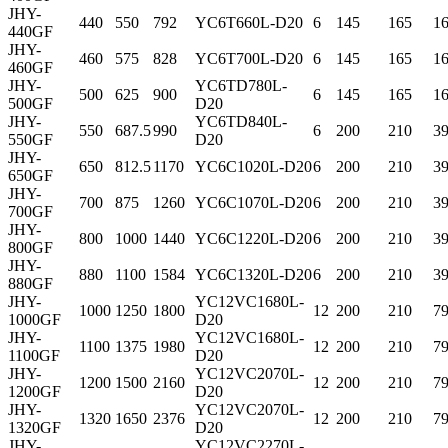
JHY-
440
550
792
YC6T660L-D20
6
145
165
1
440GF
JHY-
460
575
828
YC6T700L-D20
6
145
165
1
460GF
JHY-
YC6TD780L-
500
625
900
6
145
165
1
500GF
D20
JHY-
YC6TD840L-
550
687.5
990
6
200
210
3
550GF
D20
JHY-
650
812.5
1170
YC6C1020L-D20
6
200
210
3
650GF
JHY-
700
875
1260
YC6C1070L-D20
6
200
210
3
700GF
JHY-
800
1000
1440
YC6C1220L-D20
6
200
210
3
800GF
JHY-
880
1100
1584
YC6C1320L-D20
6
200
210
3
880GF
JHY-
YC12VC1680L-
1000
1250
1800
12
200
210
7
1000GF
D20
JHY-
YC12VC1680L-
1100
1375
1980
12
200
210
7
1100GF
D20
JHY-
YC12VC2070L-
1200
1500
2160
12
200
210
7
1200GF
D20
JHY-
YC12VC2070L-
1320
1650
2376
12
200
210
7
1320GF
D20
JHY-
YC12VC2270L-