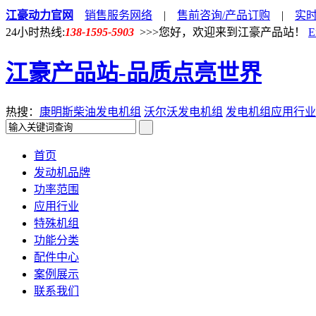
江豪动力官网
销售服务网络
|
售前咨询/产品订购
|
实
24小时热线:
138-1595-5903
>>>您好，欢迎来到江豪产品站！
E
江豪产品站-品质点亮世界
热搜：
康明斯柴油发电机组
沃尔沃发电机组
发电机组应用行业
首页
发动机品牌
功率范围
应用行业
特殊机组
功能分类
配件中心
案例展示
联系我们