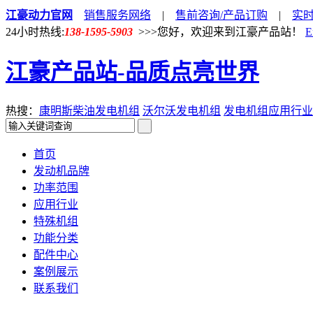
江豪动力官网
销售服务网络
|
售前咨询/产品订购
|
实
24小时热线:
138-1595-5903
>>>您好，欢迎来到江豪产品站！
E
江豪产品站-品质点亮世界
热搜：
康明斯柴油发电机组
沃尔沃发电机组
发电机组应用行业
首页
发动机品牌
功率范围
应用行业
特殊机组
功能分类
配件中心
案例展示
联系我们